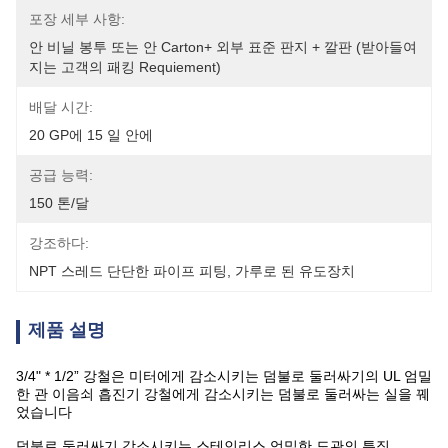
포장 세부 사항:
안 비닐 봉투 또는 안 Carton+ 외부 표준 판지 + 깔판 (받아들여
지는 고객의 패킹 Requiement)
배달 시간:
20 GP에 15 일 안에
공급 능력:
150 톤/달
강조하다:
NPT 스레드 단단한 파이프 피팅
, 
가루로 된 유도장치
제품 설명
3/4" * 1/2” 강철은 미터에게 감소시키는 덤불로 둘러싸기의 UL 엄밀
한 관 이음쇠 흡진기 강철에게 감소시키는 덤불로 둘러싸는 실을 꿰
었습니다
덤불로 둘러싸기 감소시키는 스테인리스 엄밀한 도관의 특징