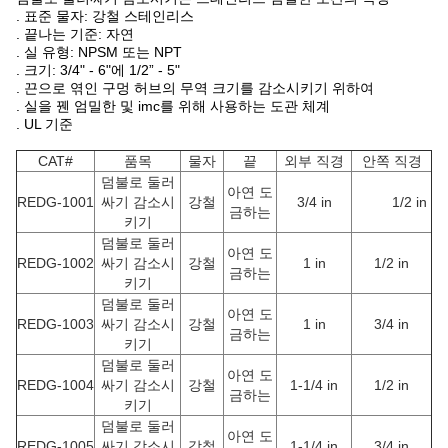
. 표준 물자: 강철 스테인리스
. 끝나는 기준: 자연
. 실 유형: NPSM 또는 NPT
. 크기: 3/4" - 6"에 1/2” - 5"
. 끈으로 엮인 구멍 허브의 무역 크기를 감소시키기 위하여
. 실을 꿴 엄밀한 및 imc를 위해 사용하는 도관 체계
. UL 기준
CAT#
품목
물자
끝
외부 직경
안쪽 직경
덤불로 둘러
아연 도
REDG-1001
싸기 감소시
강철
3/4 in
1/2 in
금하는
키기
덤불로 둘러
아연 도
REDG-1002
싸기 감소시
강철
1 in
1/2 in
금하는
키기
덤불로 둘러
아연 도
REDG-1003
싸기 감소시
강철
1 in
3/4 in
금하는
키기
덤불로 둘러
아연 도
REDG-1004
싸기 감소시
강철
1-1/4 in
1/2 in
금하는
키기
덤불로 둘러
아연 도
REDG-1005
싸기 감소시
강철
1-1/4 in
3/4 in