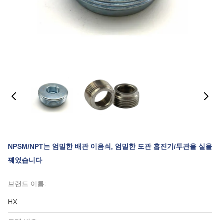
NPSM/NPT는 엄밀한 배관 이음쇠, 엄밀한 도관 흡진기/투관을 실을
꿰었습니다
브랜드 이름:
HX