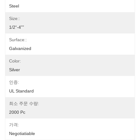
Steel
Size::
1/2“-4””
Surface::
Galvanized
Color:
Silver
인증:
UL Standard
최소 주문 수량:
2000 Pc
가격:
Negotiatiable