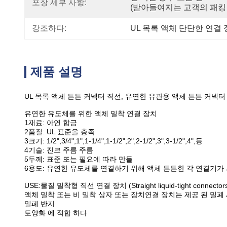
포장 세부 사항:
(받아들여지는 고객의 패킹 Re
강조하다:
UL 목록 액체 단단한 연결
제품 설명
UL 목록 액체 튼튼 커넥터 직선, 유연한 유관용 액체 튼튼 커넥터
유연한 유도체를 위한 액체 밀착 연결 장치
1재료: 아연 합금
2품질: UL 표준을 충족
3크기: 1/2",3/4",1",1-1/4",1-1/2",2",2-1/2",3",3-1/2",4",등
4기술: 진크 주름 주름
5두께: 표준 또는 필요에 따라 만들
6용도: 유연한 유도체를 연결하기 위해 액체 튼튼한 각 연결기가
USE:물질 밀착형 직선 연결 장치 (Straight liquid-tigh
액체 밀착 또는 비 밀착 상자 또는 장치연결 장치는 제공 된 밀
밀폐 반지
토양화 에 적합 하다