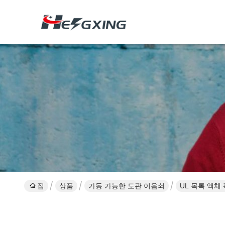
집
상품
가동 가능한 도관 이음쇠
UL 목록 액체