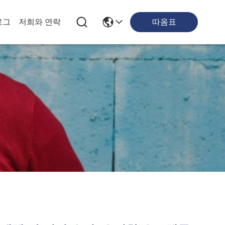
따옴표
로그
저희와 연락