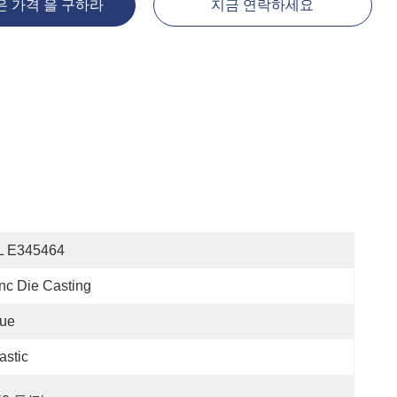
은 가격 을 구하라
지금 연락하세요
L E345464
nc Die Casting
lue
astic