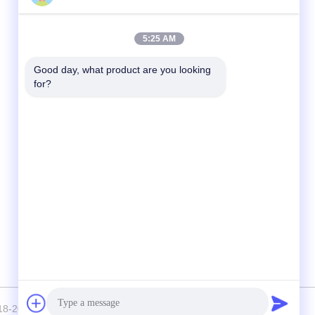
빠른 연락
5:25 AM
전화
Good day, what product are you looking 
for?
86-574-62690968
이메일
sales_ivan@zjhengxing.com
주소
100 Jinniu 도로 Moushan 도시 위야오 아무 시
없음, 저장 성 Provice, 중국도
026 YUYAO HENGXING PIPE CO.,LTD 모두 모든 권리 보호