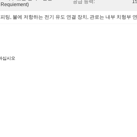
공급 능력:
1
quiement)
 피팅
, 
불에 저항하는 전기 유도 연결 장치
, 
관로는 내부 치형부 
리하십시오