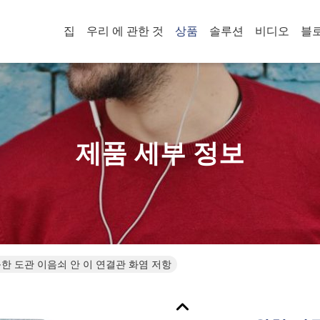
집
우리 에 관한 것
상품
솔루션
비디오
블
제품 세부 정보
한 도관 이음쇠 안 이 연결관 화염 저항