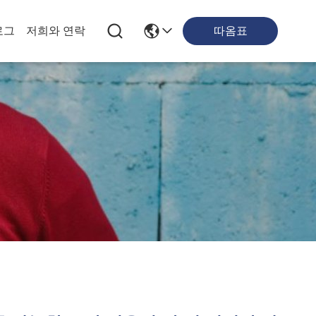
따옴표
로그
저희와 연락