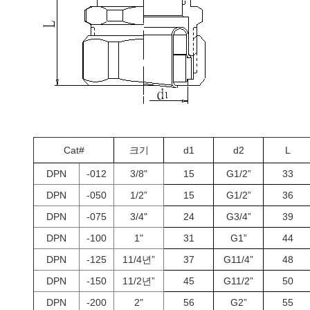
Cat#
크기
d1
d2
L
DPN
-012
3/8"
15
G1/2”
33
DPN
-050
1/2”
15
G1/2”
36
DPN
-075
3/4"
24
G3/4”
39
DPN
-100
1"
31
G1”
44
DPN
-125
11/4년”
37
G11/4”
48
DPN
-150
11/2년”
45
G11/2”
50
DPN
-200
2"
56
G2”
55