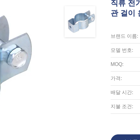
직류 전기
관 걸이
브랜드 이름:
모델 번호:
MOQ:
가격:
배달 시간:
지불 조건: