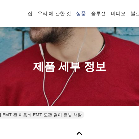
집
우리 에 관한 것
상품
솔루션
비디오
블
제품 세부 정보
 EMT 관 이음쇠 EMT 도관 걸이 은빛 색깔