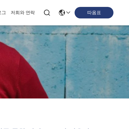
따옴표
로그
저희와 연락