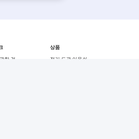
크
상품
 관한 것
전기 도관 이음쇠
EMT 도관 이음쇠
엄밀한 도관 이음쇠
가동 가능한 전기 도관
연락
가동 가능한 도관 이음쇠
emt 전기 도관