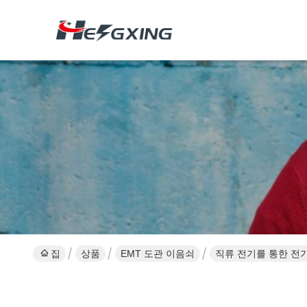
집
상품
EMT 도관 이음쇠
직류 전기를 통한 전기