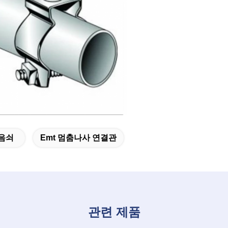
이음쇠
Emt 멈춤나사 연결관
관련 제품