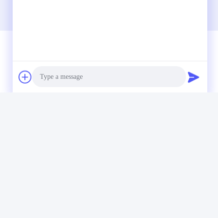
빠른 연락
전화
86-574-62690968
이메일
Photo
sales_ivan@zjhengxing.com
Video Call
주소
100 Jinniu 도로 Moushan 도시 위야오 아무 시
Audio Call
없음, 저장 성 Provice, 중국도