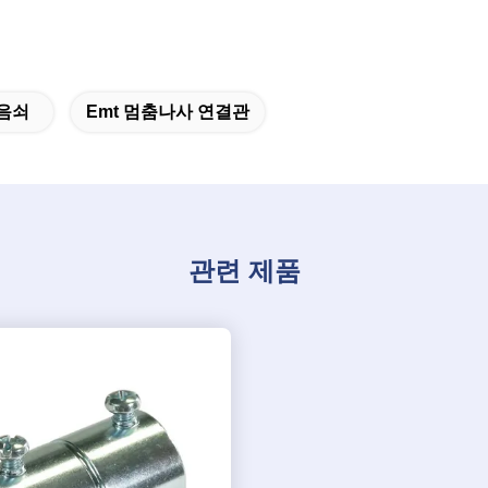
이음쇠
Emt 멈춤나사 연결관
관련 제품