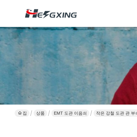
집
상품
EMT 도관 이음쇠
작은 강철 도관 관 부