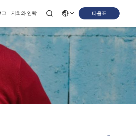
따옴표
로그
저희와 연락